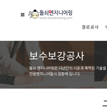
결로공사
분류
보수보강공사
돌쇠 엔지니어링은 다년간의 시공과 축척된 기술을
전문엔지니어들의 집합체 입니다.