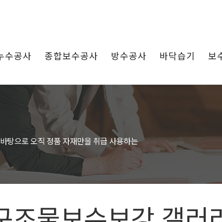
누수공사
종합보수공사
방수공사
바닥습기
보
 바탕으로 오직 정품 자재만을 취급 사용하는
구조물보수보강 갤러