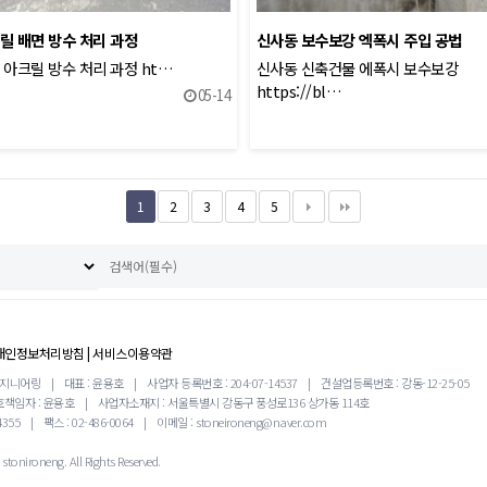
릴 배면 방수 처리 과정
신사동 보수보강 엑폭시 주입 공법
 아크릴 방수 처리 과정 ht…
신사동 신축건물 에폭시 보수보강
https://bl…
05-14
1
2
3
4
5
개인정보처리방침
|
서비스이용약관
엔지니어링
|
대표 : 윤용호
|
사업자 등록번호 : 204-07-14537
|
건설업등록번호 : 강동-12-25-05
책임자 : 윤용호
|
사업자소재지 : 서울특별시 강동구 풍성로136 상가동 114호
4355
|
팩스 : 02-486-0064
|
이메일 : stoneironeng@naver.com
stonironeng. All Rights Reserved.