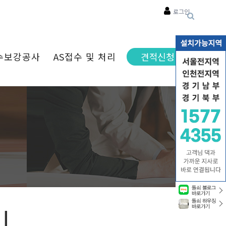
로그인
수보강공사
AS접수 및 처리
견적신청
리